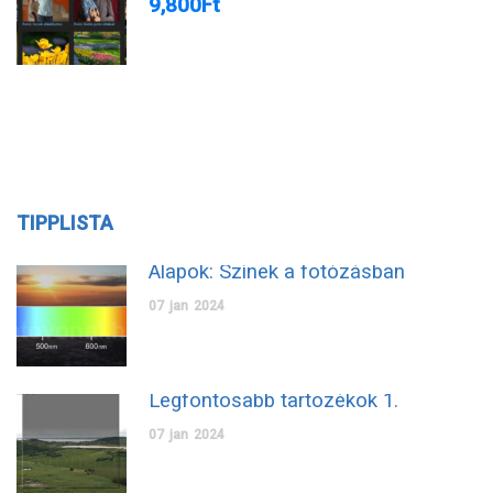
9,800Ft
TIPPLISTA
Alapok: Színek a fotózásban
07
jan
2024
Legfontosabb tartozékok 1.
07
jan
2024