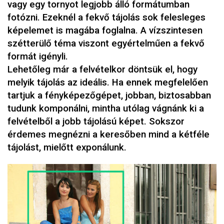
vagy egy tornyot legjobb álló formátumban
fotózni. Ezeknél a fekvő tájolás sok felesleges
képelemet is magába foglalna. A vízszintesen
szétterülő téma viszont egyértelműen a fekvő
formát igényli.
Lehetőleg már a felvételkor döntsük el, hogy
melyik tájolás az ideális. Ha ennek megfelelően
tartjuk a fényképezőgépet, jobban, biztosabban
tudunk komponálni, mintha utólag vágnánk ki a
felvételből a jobb tájolású képet. Sokszor
érdemes megnézni a keresőben mind a kétféle
tájolást, mielőtt exponálunk.