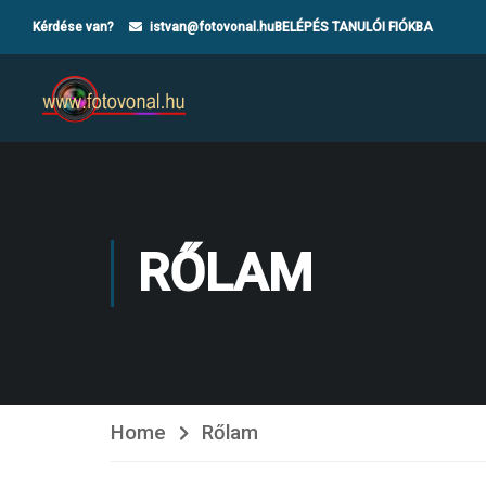
Kérdése van?
istvan@fotovonal.hu
BELÉPÉS TANULÓI FIÓKBA
RŐLAM
Home
Rőlam