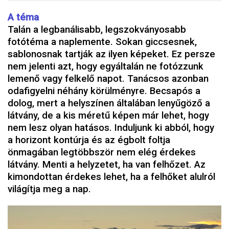
A téma
Talán a legbanálisabb, legszokványosabb
fotótéma a naplemente. Sokan giccsesnek,
sablonosnak tartják az ilyen képeket. Ez persze
nem jelenti azt, hogy egyáltalán ne fotózzunk
lemenő vagy felkelő napot. Tanácsos azonban
odafigyelni néhány körülményre. Becsapós a
dolog, mert a helyszínen általában lenyűgöző a
látvány, de a kis méretű képen már lehet, hogy
nem lesz olyan hatásos. Induljunk ki abból, hogy
a horizont kontúrja és az égbolt foltja
önmagában legtöbbször nem elég érdekes
látvány. Menti a helyzetet, ha van felhőzet. Az
kimondottan érdekes lehet, ha a felhőket alulról
világítja meg a nap.