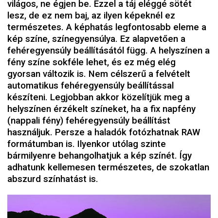
világos, ne égjen be. Ezzel a táj eléggé sötét
lesz, de ez nem baj, az ilyen képeknél ez
természetes. A képhatás legfontosabb eleme a
kép színe, színegyensúlya. Ez alapvetően a
fehéregyensúly beállításától függ. A helyszínen a
fény színe sokféle lehet, és ez még elég
gyorsan változik is. Nem célszerű a felvételt
automatikus fehéregyensúly beállítással
készíteni. Legjobban akkor közelítjük meg a
helyszínen érzékelt színeket, ha a fix napfény
(nappali fény) fehéregyensúly beállítást
használjuk. Persze a haladók fotózhatnak RAW
formátumban is. Ilyenkor utólag szinte
bármilyenre behangolhatjuk a kép színét. Így
adhatunk kellemesen természetes, de szokatlan
abszurd színhatást is.