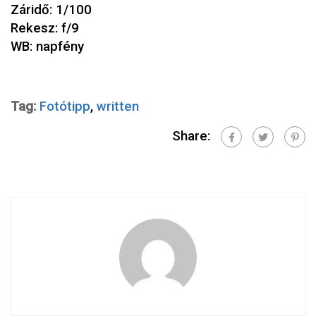
Záridő: 1/100
Rekesz: f/9
WB: napfény
Tag:
Fotótipp
,
written
Share: