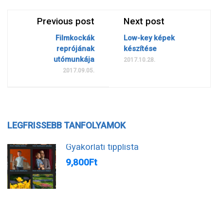
Previous post
Next post
Filmkockák
Low-key képek
reprójának
készítése
utómunkája
2017.10.28.
2017.09.05.
LEGFRISSEBB TANFOLYAMOK
Gyakorlati tipplista
9,800Ft