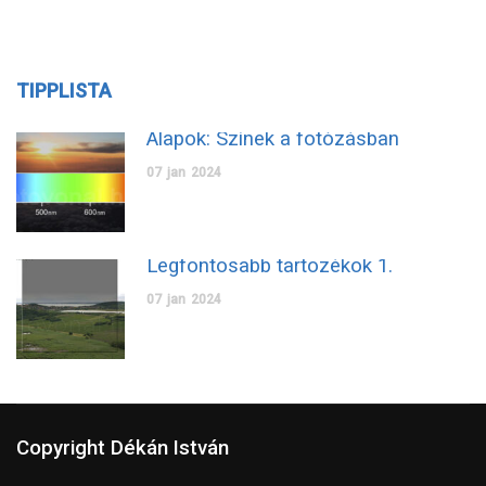
TIPPLISTA
Alapok: Színek a fotózásban
07
jan
2024
Legfontosabb tartozékok 1.
07
jan
2024
Copyright Dékán István