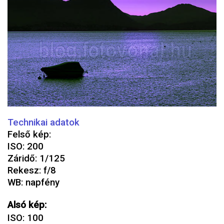
Technikai adatok
Felső kép:
ISO: 200
Záridő: 1/125
Rekesz: f/8
WB: napfény
Alsó kép:
ISO: 100