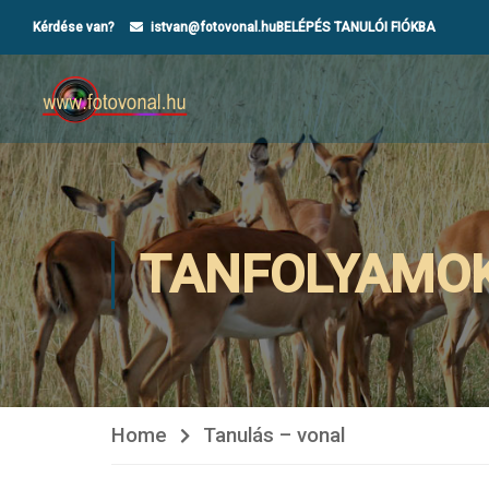
Kérdése van?
istvan@fotovonal.hu
BELÉPÉS TANULÓI FIÓKBA
TANFOLYAMO
Home
Tanulás – vonal