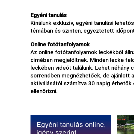
Egyéni tanulás
Kínálunk exkluzív, egyéni tanulási lehető
témában és szinten, egyeztetett időpon
Online fotótanfolyamok
Az online fotótanfolyamok leckékből állna
címében megjelöltnek. Minden lecke fel
leckében videót találunk. Lehet néhány c
sorrendben megnézhetőek, de ajánlott a 
aktiválásától számítva 30 napig érhetők
ellenőrizni.