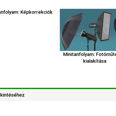
anfolyam: Képkorrekciók
Minitanfolyam: Fotómű
kialakítása
ekintéséhez