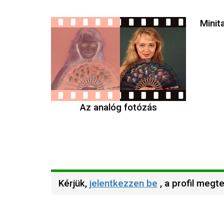
Minit
Az analóg fotózás
Kérjük,
jelentkezzen be
, a profil megt