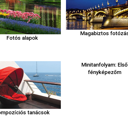
Magabiztos fotózá
Fotós alapok
Minitanfolyam: Első
fényképezőm
ompozíciós tanácsok