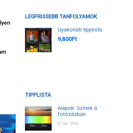
LEGFRISSEBB TANFOLYAMOK
ilyen
Gyakorlati tipplista
9,800Ft
yam
TIPPLISTA
Alapok: Színek a
fotózásban
07
jan
2024