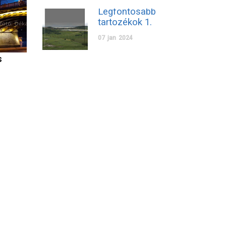
Legfontosabb
tartozékok 1.
07
jan
2024
s