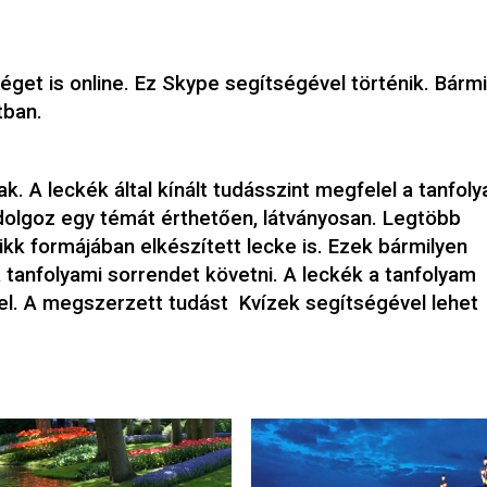
séget is online. Ez Skype segítségével történik. Bárm
tban.
k. A leckék által kínált tudásszint megfelel a tanfol
dolgoz egy témát érthetően, látványosan. Legtöbb
ikk formájában elkészített lecke is. Ezek bármilyen
tanfolyami sorrendet követni. A leckék a tanfolyam
 el. A megszerzett tudást Kvízek segítségével lehet